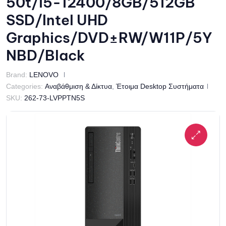
50t/i5-12400/8GB/512GB
SSD/Intel UHD
Graphics/DVD±RW/W11P/5Y
NBD/Black
Brand:
LENOVO
Categories:
Αναβάθμιση & Δίκτυα
,
Έτοιμα Desktop Συστήματα
SKU:
262-73-LVPPTN5S