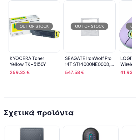
OUT OF STOCK
OUT OF STOCK
OUT 
SEAGATE IronWolf Pro
LOGITECH Mouse
YEALINK
14T ST14000NE0008,
Wireless POP
FOR T21
SATA III, 3.5”
Daydream
547.58
€
41.93
€
7.31
€
Σχετικά προϊόντα