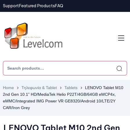
Support
Featured Products
FAQ
Home
Τηλεφωνία & Tablet
Tablets
LENOVO Tablet M10
2nd Gen 10.1” HD/MediaTek Helio P22T/4GB/64GB eMCP4x,
eMMC/Integrated IMG Power VR GE8320/Android 10/LTE/2Y
CAR/Iron Grey
LENOVO Tablet M10 2nd Gen