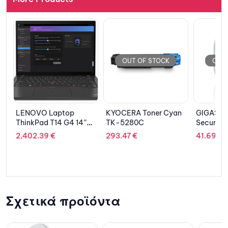
OUT OF STOCK
OUT 
id
LENOVO Laptop
KYOCERA Toner Cyan
GIGASET
0
ThinkPad T14 G4 14”
TK-5280C
Security
WUXGA IPS/i5-
DECT UL
2,402.39
€
293.47
€
41.69
€
1335U/32GB/1TB
SSD/Intel Iris Xe
Graphics/Win 11
Pro/3Υ PREM/Thunder
Black
Σχετικά προϊόντα