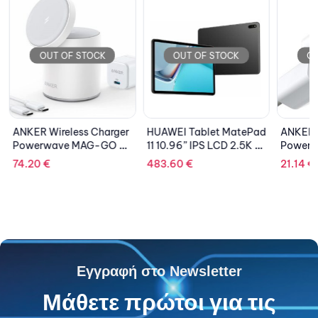
OUT OF STOCK
OUT OF STOCK
OU
ANKER Wireless Charger
HUAWEI Tablet MatePad
ANKER 
Powerwave MAG-GO 2
11 10.96” IPS LCD 2.5K /
Powerpo
In 1 Dock White
Snapdragon
1xUSB-
74.20
€
483.60
€
21.14
€
865/6GB/128GB/ANDR
OID
Εγγραφή στο Newsletter
Μάθετε πρώτοι για τις