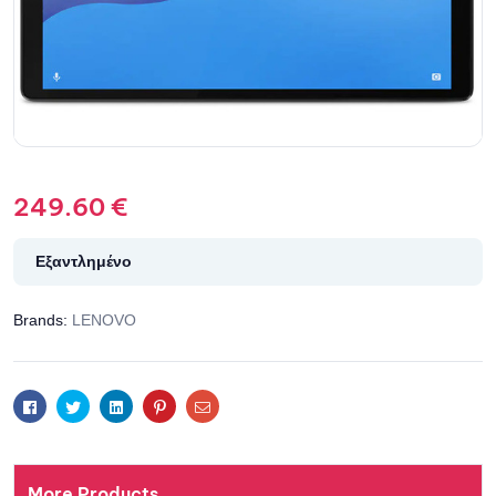
249.60
€
Εξαντλημένο
Brands:
LENOVO
Facebook
Twitter
Linkedin
Pinterest
Email
More Products