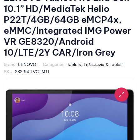
10.1” HD/MediaTek Helio
P22T/4GB/64GB eMCP4x,
eMMC/Integrated IMG Power
VR GE8320/Android
10/LTE/2Y CAR/Iron Grey
Brand:
LENOVO
Categories:
Tablets
,
Τηλεφωνία & Tablet
SKU:
282-94-LVCTM1I