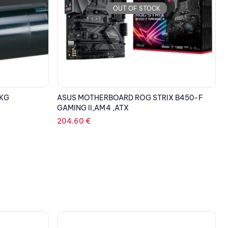
OUT OF STOCK
IX B450-F
EPSON Toner Black C13S050166
E
164.71
€
7