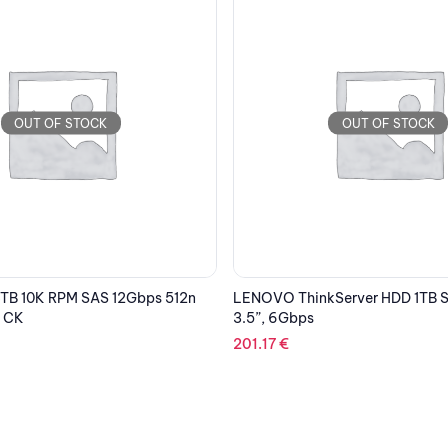
OUT OF STOCK
OUT OF STOCK
Server HDD 1TB SATA 7.2k,
DELL HDD 1TB SATA 6Gbps 7.2k
Cabled, for T140 / T30 / T130
106.95
€