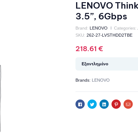
LENOVO Think
3.5”, 6Gbps
Brand:
LENOVO
Categories:
SKU:
262-27-LVSTHDD2TBE
218.61
€
Εξαντλημένο
Brands:
LENOVO
Facebook
Twitter
Linkedin
Pinterest
Ema