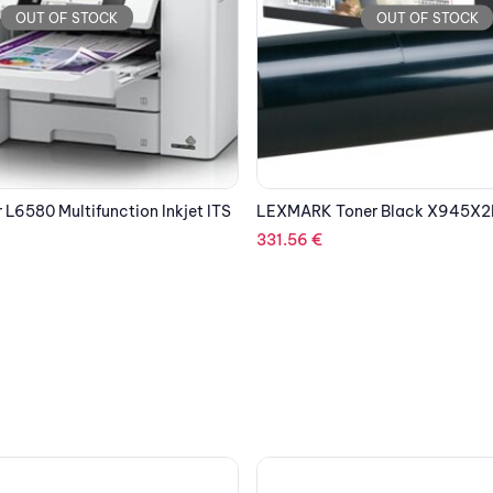
OUT OF STOCK
OUT OF STOCK
er Black X945X2KG
ASUS MOTHERBOARD ROG STR
GAMING II,AM4 ,ATX
204.60
€