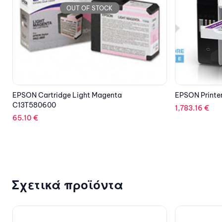
OUT OF STOCK
EPSON Printer L6580 Multifunction Inkjet ITS
LEXMARK Ton
1,783.16
€
331.56
€
Σχετικά προϊόντα