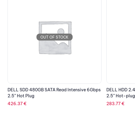
OUT OF STOCK
s
DELL HDD 2.4TB 10K RPM SAS 12Gbps 512n
LENOVO Think
2.5” Hot-plug CK
3.5”, 6Gbps
283.77
€
201.17
€