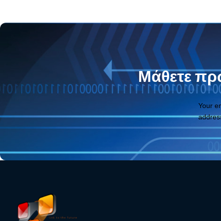
Μάθετε πρώ
Your e
addres