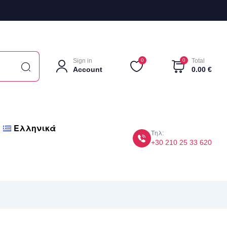
Sign in
0
0
Total
Account
0.00
€
Ελληνικά
Τηλ:
+30 210 25 33 620