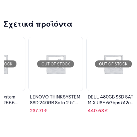
Σχετικά προϊόντα
OUT OF STOCK
OUT OF STOCK
OU
LENOVO THINKSYSTEM
DELL 480GB SSD SATA
DELL H
SSD 240GB Sata 2.5”
MIX USE 6Gbps 512e
6Gbps 7
Hot-Swap 6Gbps
3.5” HYBRID 14G
Cabled,
237.71
€
440.63
€
106.95
T130