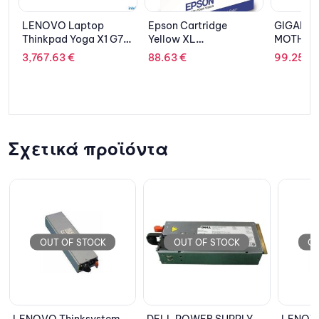
Epson Cartridge
GIGABYTE
EPSO
 G7
Yellow XL
MOTHERBOARD
Cyan
tel
C13T755440
H610M H DDR5 ,1700
88.63
€
99.25
€
128.
,MATX
GB
y
Σχετικά προϊόντα
OCK
OUT OF STOCK
OUT OF STOCK
system
DELL POWER SUPPLY
LENOVO Thinksystem