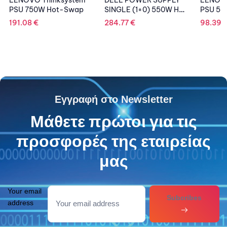
-Swap
SINGLE (1+0) 550W HOT
PSU 550W Hot-Swap
PLUG
284.77
€
98.39
€
Εγγραφή στο Newsletter
Μάθετε πρώτοι για τις
προσφορές της εταιρείας
μας
Your email
Subcribes
address