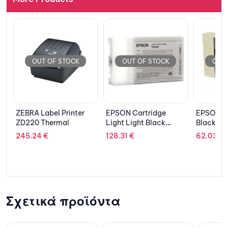
OUT OF STOCK
OUT OF STOCK
OUT
EPSON Cartridge
EPSON Cartridge
LENOVO 
Light Light Black
Black C13T616100
ThinkPad
C13T603900
FHD IPS/
128.31
€
62.03
€
1,572.38
1165G7/
SSD/Intel
Graphics
Pro/3Y N
Σχετικά προϊόντα