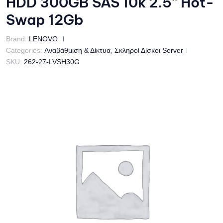
HDD 300GB SAS 10k 2.5” Hot-
Swap 12Gb
Brand:
LENOVO
Categories:
Αναβάθμιση & Δίκτυα
,
Σκληροί Δίσκοι Server
SKU:
262-27-LVSH30G