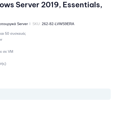
s Server 2019, Essentials,
ειτουργικά Server
SKU:
262-82-LVWS9ERA
και 50 συσκευές
er
τε σε VM
τής)