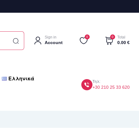
Sign in
0
0
Total
Account
0.00
€
Ελληνικά
Τηλ:
+30 210 25 33 620