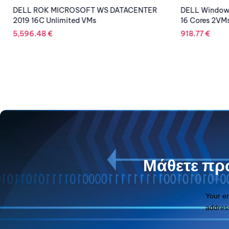
DELL ROK MICROSOFT WS DATACENTER
DELL Windows
2019 16C Unlimited VMs
16 Cores 2VM
5,596.48
€
918.77
€
Μάθετε πρώ
Your e
addres