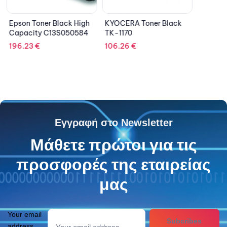
Epson Toner Black High
KYOCERA Toner Black
Capacity C13S050584
TK-1170
196.23
€
106.26
€
Εγγραφή στο Newsletter
Μάθετε πρώτοι για τις
προσφορές της εταιρείας
μας
Your email
Subcribes
address