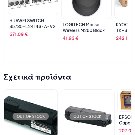
HUAWEI SWITCH
LOGITECH Mouse
KYOCERA
S5735-L24T4S-A-V2
8
Wireless M280 Black
TK-343
671.09
€
41.93
€
242.16
€
te
Σχετικά προϊόντα
OU
OUT OF STOCK
OUT OF STOCK
EPSON T
Capaci
207.08