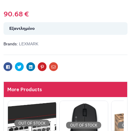
90.68
€
Εξαντλημένο
Brands:
LEXMARK
Facebook
Twitter
Linkedin
Pinterest
Email
More Products
OUT OF STOCK
OUT OF STOCK
OUT 