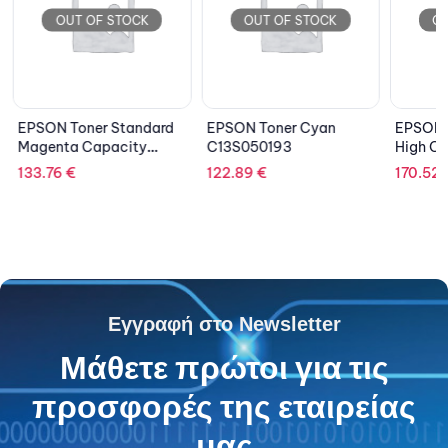
OUT OF STOCK
OUT OF STOCK
OU
EPSON Toner Standard
EPSON Toner Cyan
EPSON 
Magenta Capacity
C13S050193
High Ca
C13S050559
C13S05
133.76
€
122.89
€
170.52
Εγγραφή στο Newsletter
Μάθετε πρώτοι για τις
προσφορές της εταιρείας
μας