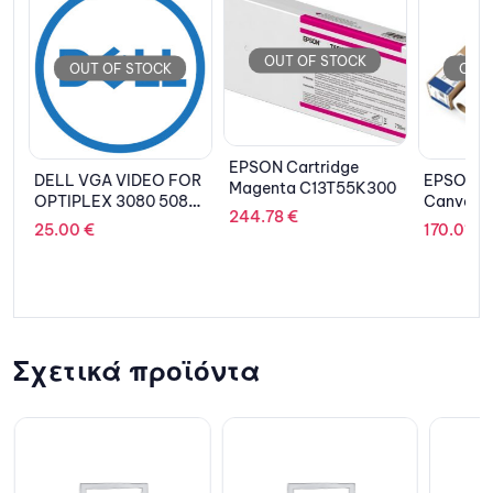
OUT OF STOCK
OUT OF STOCK
OUT 
EPSON Cartridge
n
DELL VGA VIDEO FOR
EPSON P
Magenta C13T55K300
OPTIPLEX 3080 5080
Canvas Sa
244.78
€
7080 MFF
C13S041
25.00
€
170.01
€
Σχετικά προϊόντα