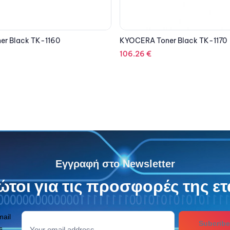
r Black TK-1170
EPSON Toner Black C13S05031
108.97
€
Εγγραφή στο Newsletter
τοι για τις προσφορές της ετ
mail
Subcribe
s