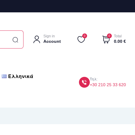
Sign in
0
0
Total
Account
0.00
€
Ελληνικά
Τηλ:
+30 210 25 33 620