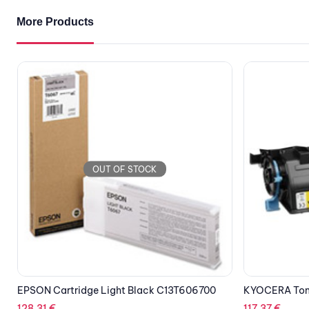
More Products
OUT OF STOCK
KYOCERA Toner Black TK-3060
KYOCERA Tone
117.37
€
228.08
€