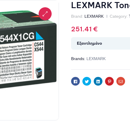
LEXMARK Tone
Brand:
LEXMARK
Category:
251.41
€
Εξαντλημένο
Brands:
LEXMARK
Facebook
Twitter
Linkedin
Pinterest
Ema