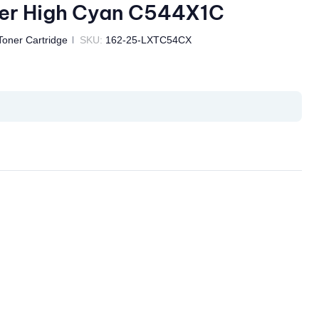
r High Cyan C544X1C
Toner Cartridge
SKU:
162-25-LXTC54CX
il