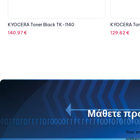
KYOCERA Toner Black TK-1160
KYOCERA Tone
129.62
€
106.26
€
Μάθετε πρώ
Your e
addres