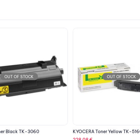
OUT OF STOCK
OUT OF STOCK
r Yellow TK-5160Y
EPSON Printer L810 Inkjet ITS
604.68
€