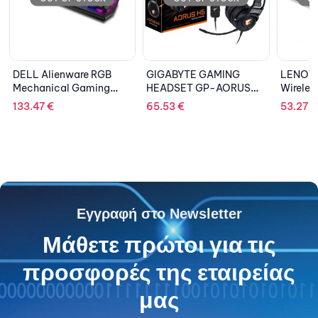
B
GIGABYTE GAMING
LENOVO Professional
A
g
HEADSET GP-AORUS
Wireless Keyboard
TU
K
H5
65.53
€
53.27
€
4
Εγγραφή στο Newsletter
Μάθετε πρώτοι για τις
προσφορές της εταιρείας
μας