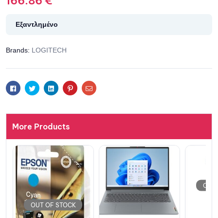
166.86
€
Εξαντλημένο
Brands:
LOGITECH
Facebook
Twitter
Linkedin
Pinterest
Email
More Products
OUT OF STOCK
OUT