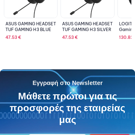
ET
ASUS GAMING HEADSET
LOGITECH Headset
LOGI
TUF GAMING H3 SILVER
Gaming GPro Hero
H150 
47.53
€
130.83
€
26.7
Εγγραφή στο Newsletter
Μάθετε πρώτοι για τις
προσφορές της εταιρείας
μας