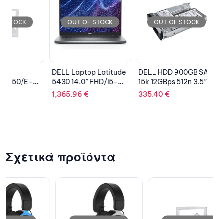
OUT OF STOCK
OUT OF STOCK
OUT 
DELL Laptop Latitude
DELL HDD 900GB SAS
ASUS La
5430 14.0” FHD/i5-
15k 12GBps 512n 3.5”
Pro 15 Fl
1235U/8GB/256GB
Hybrid Hot Plug, for
UP6502
1,365.96
€
335.40
€
2,230.8
B
SSD/Iris Xe/Win 10 Pro
15G servers &
M731X 15
(Win 11 Pro License)/3Y
R340/R440/R540/R7
OLED TO
NBD
40
12700H/
NVMe/Int
A370M G
4GB/Win 
Σχετικά προϊόντα
Pro/2Y/T