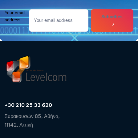
Your email
Subcribes
address
+30 210 25 33 620
Συρακουσών 85, Αθήνα,
11142, Αττική