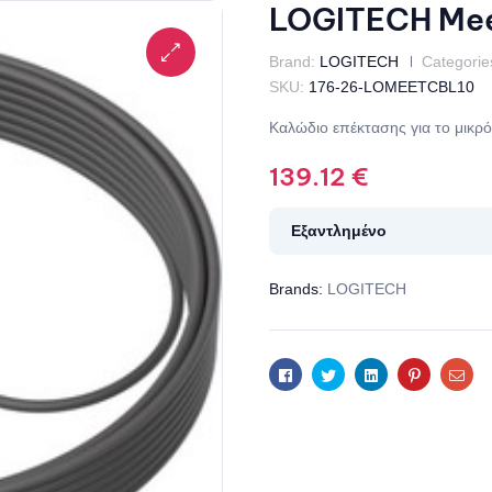
LOGITECH Mee
Brand:
LOGITECH
Categorie
SKU:
176-26-LOMEETCBL10
Καλώδιο επέκτασης για το μικρ
139.12
€
Εξαντλημένο
Brands:
LOGITECH
Facebook
Twitter
Linkedin
Pinterest
Ema