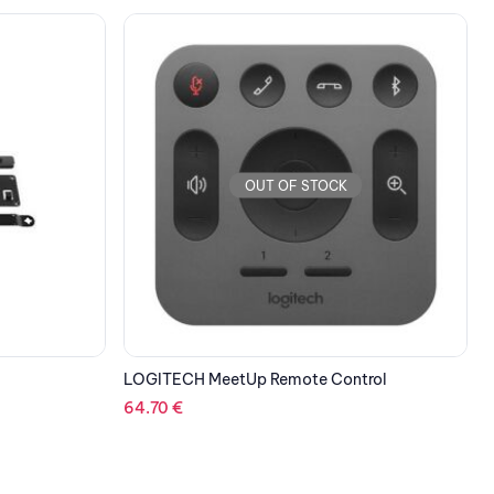
OUT OF STOCK
rol
LOGITECH Meeting Room Controller TAP
L
CAT5e
1,271.07
€