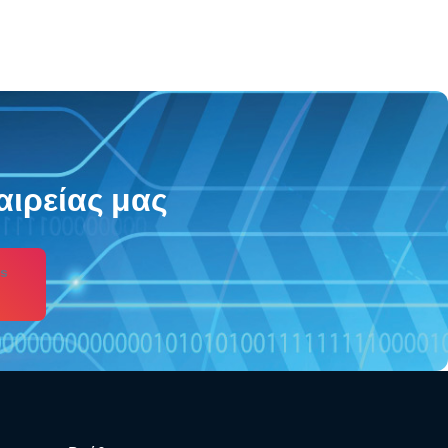
αιρείας μας
s