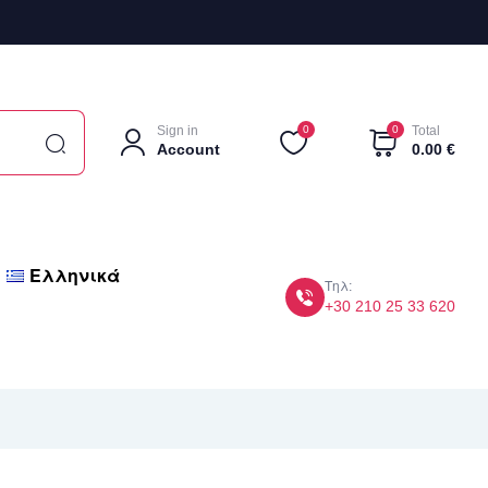
Sign in
0
0
Total
Account
0.00
€
Ελληνικά
Τηλ:
+30 210 25 33 620