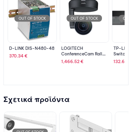
OUT OF STOCK
OUT OF STOCK
OUT
48
LOGITECH
TP-LINK Easy Smart
EPSON C
ConferenceCam Rally
Switch TL-SG1024DE,
Magenta
(Only Camera)
24 port, 10/100/1000
1,466.52
€
132.62
€
88.70
€
Mbps
Σχετικά προϊόντα