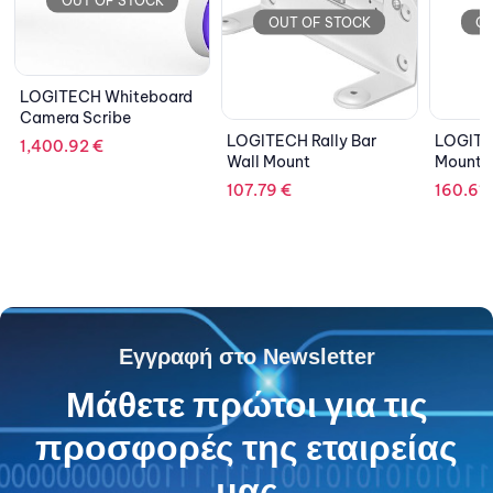
OUT OF STOCK
OUT OF STOCK
d
LOGITECH Rally Bar
LOGITECH MeetUp Wall
LOGIT
Wall Mount
Mount XL
Contr
107.79
€
160.61
€
42.0
Εγγραφή στο Newsletter
Μάθετε πρώτοι για τις
προσφορές της εταιρείας
μας