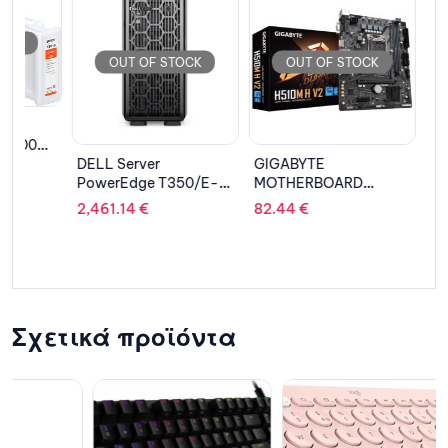
OUT OF STOCK
OUT OF STOCK
OUT 
DELL Server
GIGABYTE
ASUS VG
PowerEdge T350/E-
MOTHERBOARD
RX6650X
2334
H510M H V2 ,1200
GDDR6
2,461.14
€
82.44
€
668.11
€
(4C/8T)/16GB/480GB
,MATX
SSD RI/H355/2
PSU/5Y NBD
Σχετικά προϊόντα