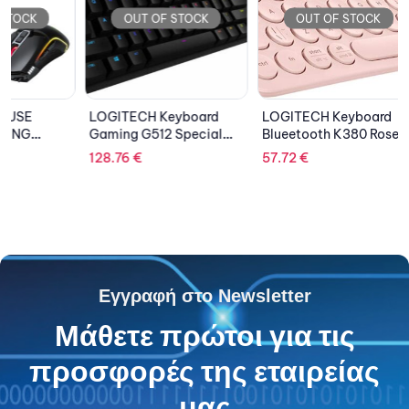
OUT OF STOCK
OUT OF STOCK
OU
LOGITECH Keyboard
LOGITECH Keyboard
ASUS 
Gaming G512 Special
Blueetooth K380 Rose
GAMIN
Edition
TUF Ga
128.76
€
57.72
€
95.15
€
Εγγραφή στο Newsletter
Μάθετε πρώτοι για τις
προσφορές της εταιρείας
μας