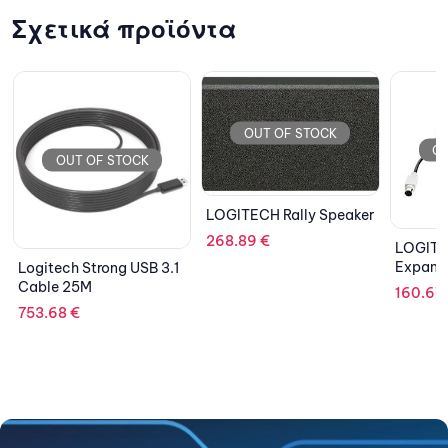
Σχετικά προϊόντα
OUT OF STOCK
OUT OF STOCK
LOGITECH Rally Speaker
268.89
€
LOGITECH Group
Expansion Cable 10m
 3.1
LO
H
160.67
€
3