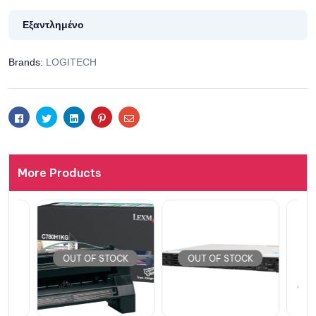
Εξαντλημένο
Brands:
LOGITECH
Facebook
Twitter
Linkedin
Pinterest
Email
More Products
OUT OF STOCK
OUT OF STOCK
OUT 