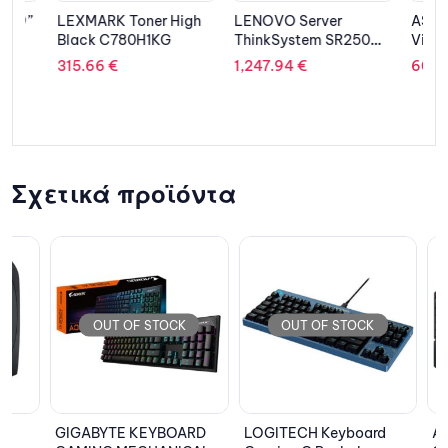
”
LEXMARK Toner High
LENOVO Server
ASUS La
Black C780H1KG
ThinkSystem SR250
Vivobook
C
1U/Xeon E-
BQ322W 1
315.66
€
1,247.94
€
608.89
2334/16GB/Diskless/
i3-1315
PSU 450W/3Y NBD
SSD NVMe
Home/2Y/
Σχετικά προϊόντα
OUT OF STOCK
OUT OF STOCK
OU
GIGABYTE KEYBOARD
LOGITECH Keyboard
ASUS 