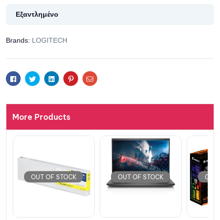
Εξαντλημένο
Brands:
LOGITECH
Facebook
Twitter
Linkedin
Pinterest
Email
More Products
OUT OF STOCK
OUT OF STOCK
OU