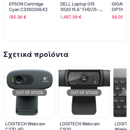
DELL Laptop G15
GIGABYTE MOUSE
EPSON
2
5520 15.6” FHD/i5-
OPTICAL GAMING
Perfec
12500H/16GB/512GB
AORUS M5 USB BLACK
ES-60
1,487.39
€
58.05
€
243.5
SSD/GeForce RTX
3050Ti 4GB/Win 11/1Y
PRM NBD/Dark
Shadow Gray
Σχετικά προϊόντα
OUT OF STOCK
OUT OF STOCK
LOGITECH Webcam
LOGITECH Keyboard
LOG
C920
Wireless Craft 920-
Gami