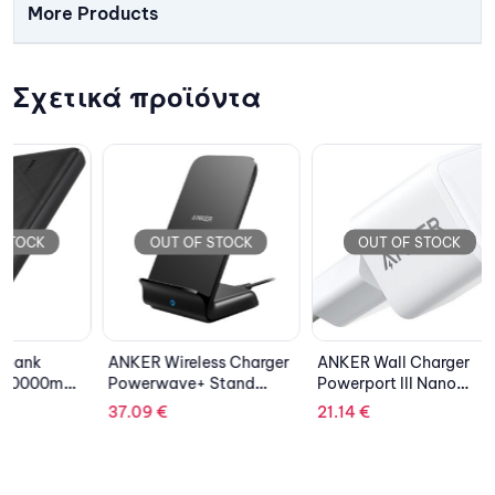
More Products
Σχετικά προϊόντα
OUT OF STOCK
OUT OF STOCK
OU
ANKER Wireless Charger
ANKER Wall Charger
ANKER W
Powerwave+ Stand
Powerport III Nano
Charge
Black
1xUSB-C 20W White
MAG-GO
37.09
€
21.14
€
74.14
€