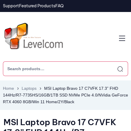
Support
Featured Products
FAQ
Home
Laptops
MSI Laptop Bravo 17 C7VFK 17.3” FHD
144Hz/R7-7735HS/16GB/1TB SSD NVMe PCIe 4.0/NVidia GeForce
RTX 4060 8GB/Win 11 Home/2Y/Black
MSI Laptop Bravo 17 C7VFK