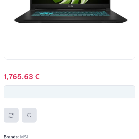
1,765.63
€
Compa
Add to
Brands:
MSI