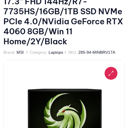
17.3” FHD 144Hz/R7-
7735HS/16GB/1TB SSD NVMe
PCIe 4.0/NVidia GeForce RTX
4060 8GB/Win 11
Home/2Y/Black
Brand:
MSI
Category:
Laptops
SKU:
285-94-MINBRV17A