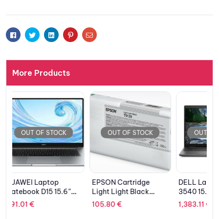
re
wishlis
t
Facebook
Twitter
Linkedin
Pinterest
Email
More Products
OUT OF STOCK
OUT OF STOCK
OUT 
EPSON Cartridge
DELL Laptop Latitude
KINGSTO
Light Light Black
3540 15.6” FHD/i7-
SEDC60
C13T913900
1355U/16GB/512GB
480GB, SA
105.80
€
1,383.11
€
127.37
€
SSD/Intel IRIS Xe/Win