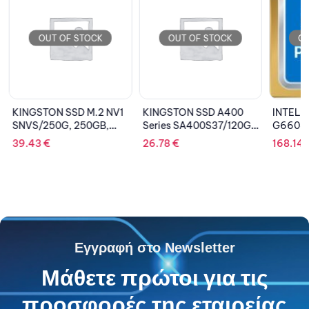
OUT OF STOCK
OUT OF STOCK
OU
KINGSTON SSD M.2 NV1
KINGSTON SSD A400
INTEL 
SNVS/250G, 250GB,
Series SA400S37/120G,
G6605,
NVMe, PCIe
120GB, SATA III, 2.5”
39.43
€
26.78
€
168.14
Εγγραφή στο Newsletter
Μάθετε πρώτοι για τις
προσφορές της εταιρείας