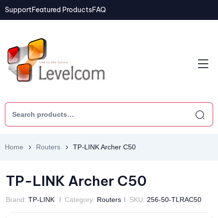
Support
Featured Products
FAQ
Home
Routers
TP-LINK Archer C50
TP-LINK Archer C50
Brand:
TP-LINK
Category:
Routers
SKU:
256-50-TLRAC50