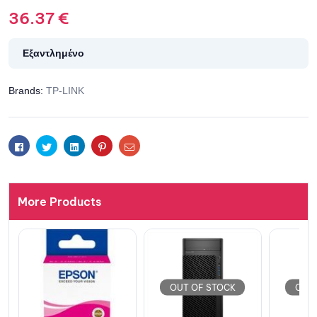
36.37
€
Εξαντλημένο
Brands:
TP-LINK
Facebook
Twitter
Linkedin
Pinterest
Email
More Products
OUT OF STOCK
OUT OF STOCK
O