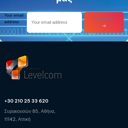
Your email
Subcribes
address
+30 210 25 33 620
Συρακουσών 85, Αθήνα,
11142, Αττική