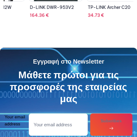
D-LINK DWR-953V2
TP-LINK Archer C20
TP-LIN
164.36
€
34.73
€
51.26
€
Εγγραφή στο Newsletter
Μάθετε πρώτοι για τις
προσφορές της εταιρείας
μας
Your email
Subcribes
address