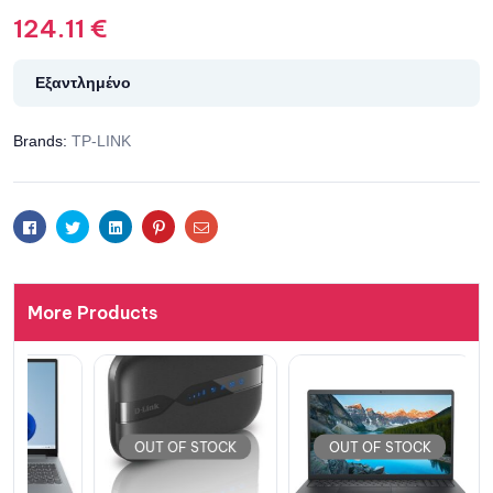
124.11
€
Εξαντλημένο
Brands:
TP-LINK
Facebook
Twitter
Linkedin
Pinterest
Email
More Products
OUT OF STOCK
OUT OF STOCK
OUT 