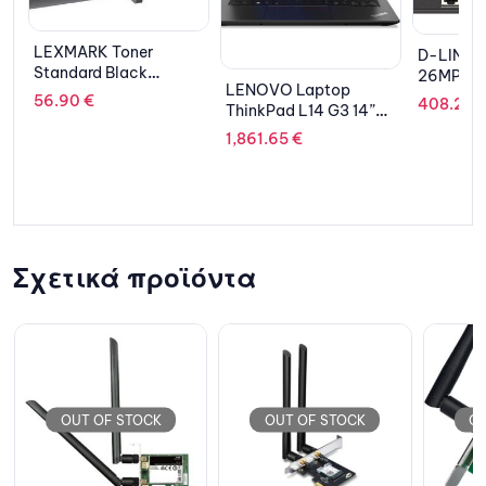
D-LINK DGS-1100-
26MPV2 26 PORT
LENOVO Laptop
KYOCER
GIGABIT POE+
408.21
€
ThinkPad L14 G3 14”
TK-537
SWITCH
FHD IPS/i7-
1,861.65
€
141.79
1255U/16GB/512GB/
Intel Iris Xe
Graphics/Win 10 Pro
(Win 11 Pro License)/3Y
NBD/Thunder Black
Σχετικά προϊόντα
OUT OF STOCK
OUT OF STOCK