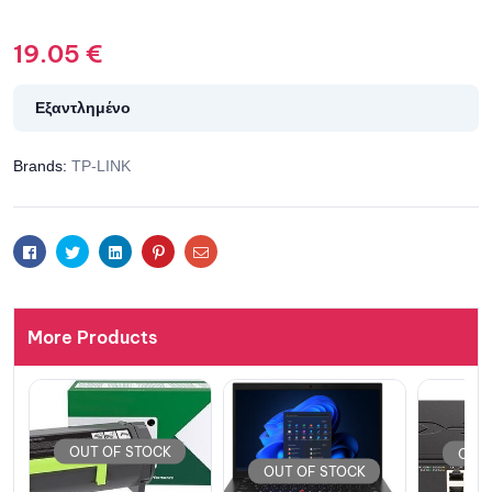
19.05
€
Εξαντλημένο
Brands:
TP-LINK
Facebook
Twitter
Linkedin
Pinterest
Email
More Products
OUT OF STOCK
OUT OF STOCK
OU