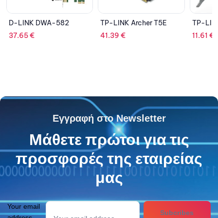
TP-LINK Archer T5E
TP-LINK TL-WN781ND
TP-L
41.39
€
11.61
€
53.
Εγγραφή στο Newsletter
Μάθετε πρώτοι για τις
προσφορές της εταιρείας
μας
Your email
Subcribes
address