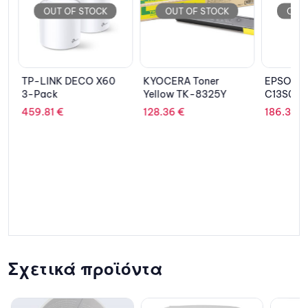
OUT OF STOCK
OUT OF STOCK
OUT 
TP-LINK DECO X60
KYOCERA Toner
EPSON Fu
3-Pack
Yellow TK-8325Y
C13S053
459.81
€
128.36
€
186.30
€
Σχετικά προϊόντα