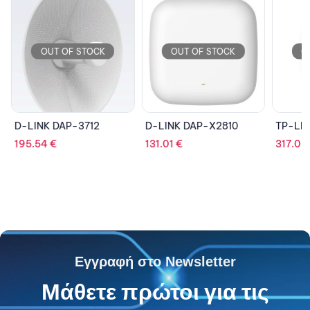
OUT OF STOCK
OUT OF STOCK
OU
D-LINK DAP-3712
D-LINK DAP-X2810
TP-LIN
195.54
€
131.01
€
317.03
Εγγραφή στο Newsletter
Μάθετε πρώτοι για τις