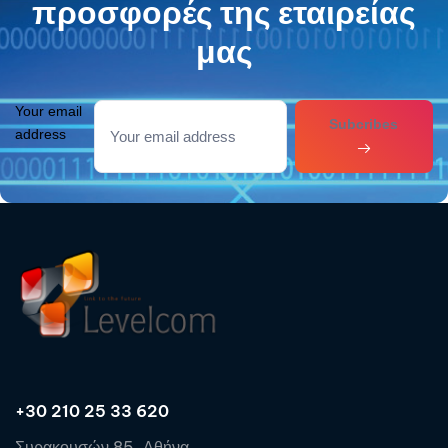
προσφορές της εταιρείας
μας
Your email
Subcribes
address
+30 210 25 33 620
Συρακουσών 85, Αθήνα,