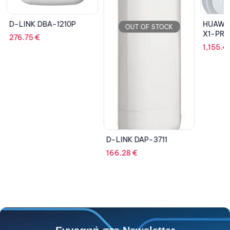
D-LINK DBA-1210P
HUAWEI
OUT OF STOCK
X1-PR
276.75
€
1,155.4
D-LINK DAP-3711
166.28
€