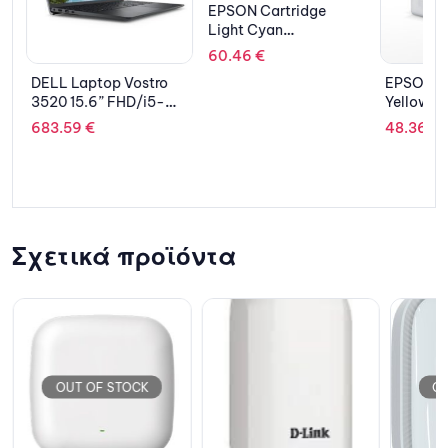
EPSON Cartridge
Light Cyan
C13T46K540
60.46
€
DELL Laptop Vostro
EPSON Ca
3520 15.6” FHD/i5-
Yellow 
1135G7/8GB/256GB
683.59
€
48.36
€
SSD/Intel UHD/Win 10
Pro (Win 11 Pro
License)/McAfee 12
Months Sub/3Y
Prosupport NBD
Σχετικά προϊόντα
OUT OF STOCK
OU