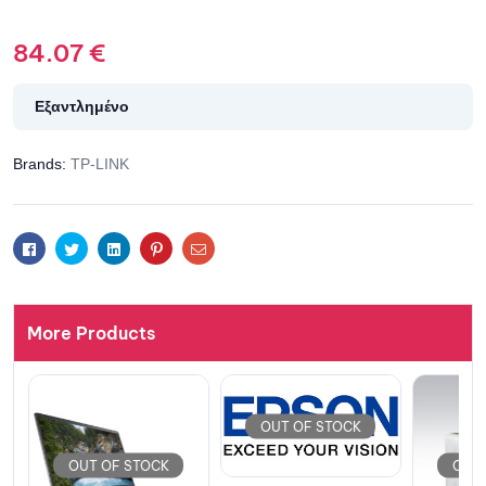
84.07
€
Εξαντλημένο
Brands:
TP-LINK
Facebook
Twitter
Linkedin
Pinterest
Email
More Products
OUT OF STOCK
OUT OF STOCK
OUT 