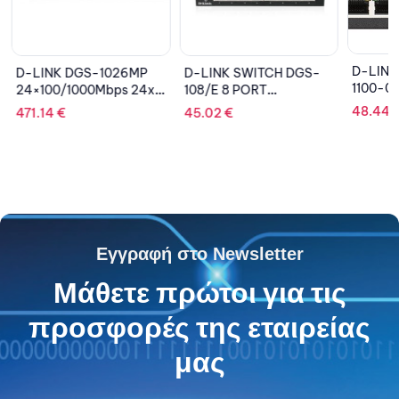
D-LINK
D-LINK DGS-1026MP
D-LINK SWITCH DGS-
1100-0
24×100/1000Mbps 24x
108/E 8 PORT
GIGABI
PoE,2xSFP
10/100/1000Mbps
48.44
471.14
€
45.02
€
Εγγραφή στο Newsletter
Μάθετε πρώτοι για τις
προσφορές της εταιρείας
μας