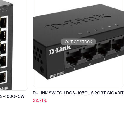
OUT OF STOCK
D
,
D-LINK SWITCH DGS-1100-08V2, 8 PORT
PORT GIGABIT
GIGABIT SMART
48.44
€