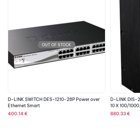
OUT OF STOCK
D-LINK DIS-200G-12S INDUSTRIAL SWITCH
D-LINK INDU
10 X 100/1000, 2xSFP
5PORT GBIT
880.33
€
331.48
€