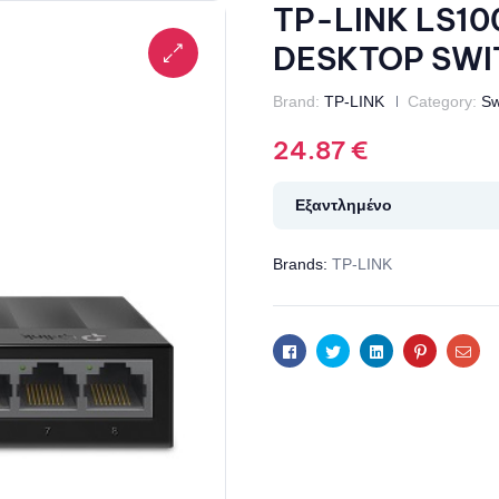
TP-LINK LS10
DESKTOP SWI
Brand:
TP-LINK
Category:
Sw
24.87
€
Εξαντλημένο
Brands:
TP-LINK
Facebook
Twitter
Linkedin
Pinterest
Ema