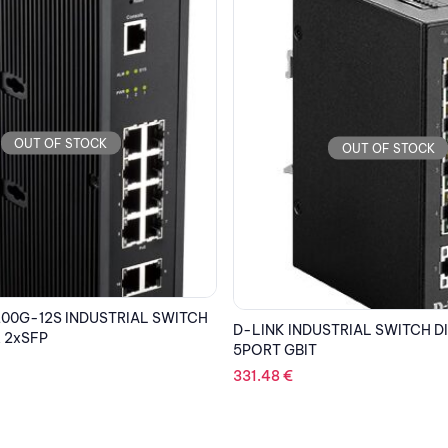
OUT OF STOCK
OUT OF STOCK
D-LINK SWITCH DGS-105GL 5 
STRIAL SWITCH DIS-100G-5W
23.71
€