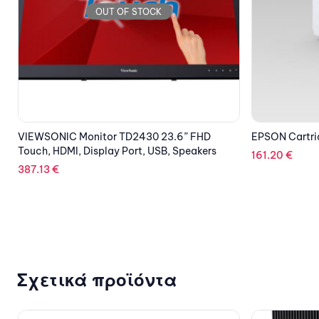
OUT OF STOCK
EPSON Cartridge Gray C13T48UE00
KYOCERA Ton
161.20
€
111.93
€
Σχετικά προϊόντα