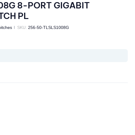
08G 8-PORT GIGABIT
TCH PL
itches
SKU:
256-50-TLSLS1008G
il