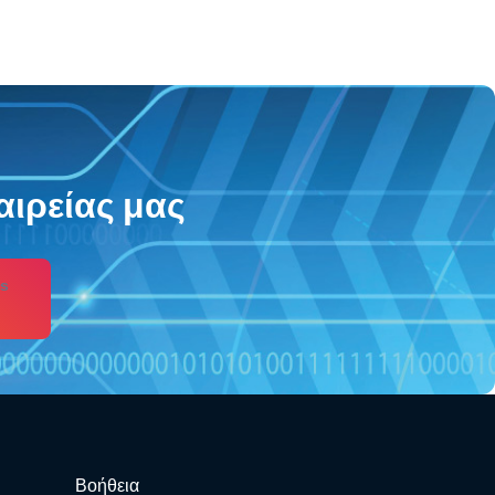
αιρείας μας
s
Βοήθεια