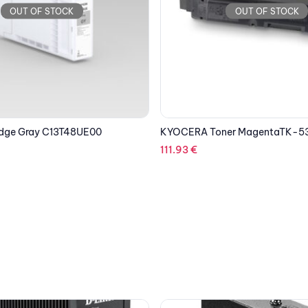
OUT OF STOCK
OUT OF STOCK
er MagentaTK-53050M
EPSON Cartridge Cyan C13T08
8.99
€