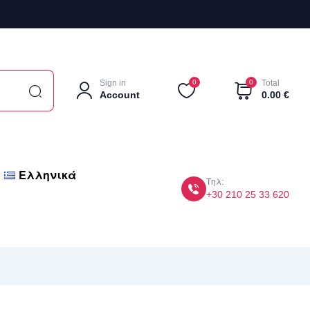
Sign in
0
0
Total
Account
0.00
€
Ελληνικά
Τηλ:
+30 210 25 33 620