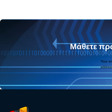
Μάθετε πρώ
Your e
addres