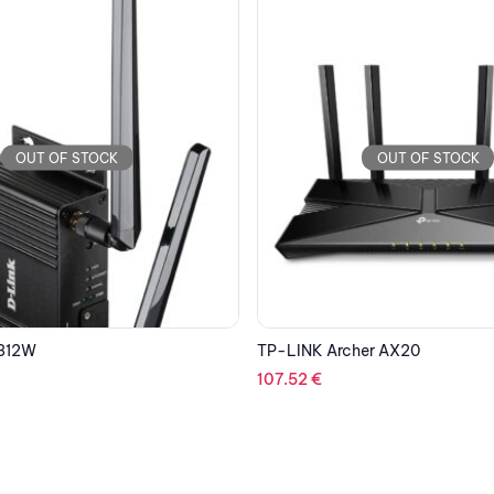
OUT OF STOCK
OUT OF STOCK
er AX20
TP-LINK TD-W8961N
28.17
€