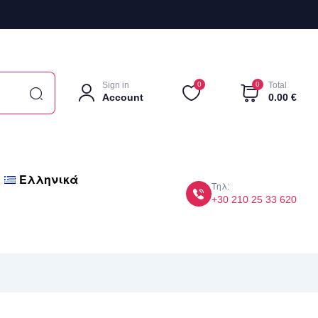
Sign in
0
0
Total
Account
0.00
€
Ελληνικά
Τηλ:
+30 210 25 33 620