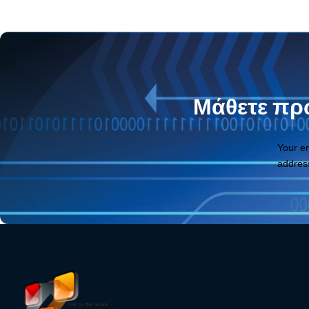
Μάθετε πρώ
Your e
addres