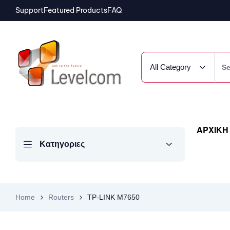
Support
Featured Products
FAQ
All Category
ΑΡΧΙΚΗ
Κατηγοριες
Home
Routers
TP-LINK M7650