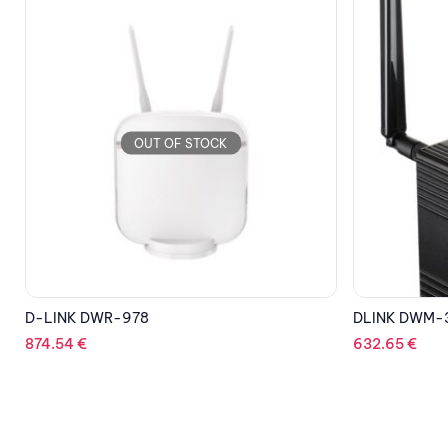
OUT OF STOCK
DLINK DWM-312W
TP-LINK Arch
632.65
€
107.52
€