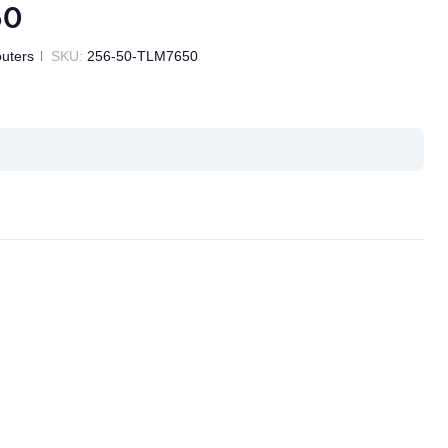
50
uters
SKU:
256-50-TLM7650
il