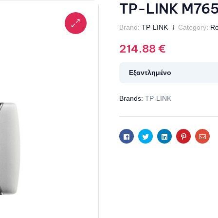
TP-LINK M76
Brand:
TP-LINK
Category:
Ro
214.88
€
Εξαντλημένο
Brands:
TP-LINK
Facebook
Twitter
Linkedin
Pinterest
Ema