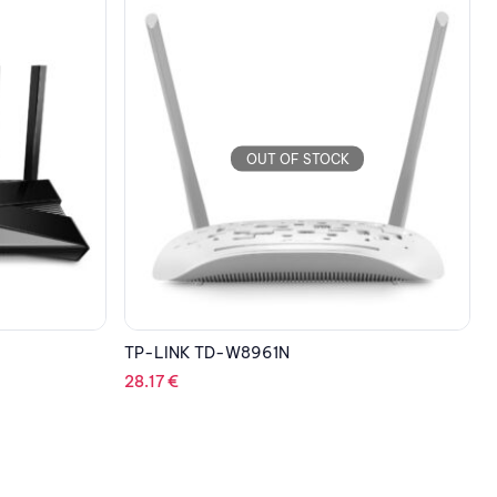
OUT OF STOCK
TP-LINK Archer C50
T
36.37
€