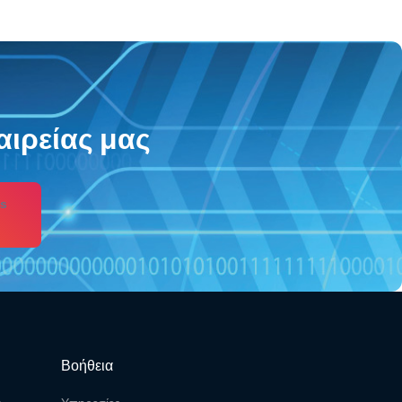
αιρείας μας
s
Βοήθεια