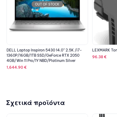
OUT OF STOCK
LEXMARK Toner Yellow 80C20Y0
VIEWSONIC Mo
Touch, DVI, H
96.38
€
310.92
€
Σχετικά προϊόντα