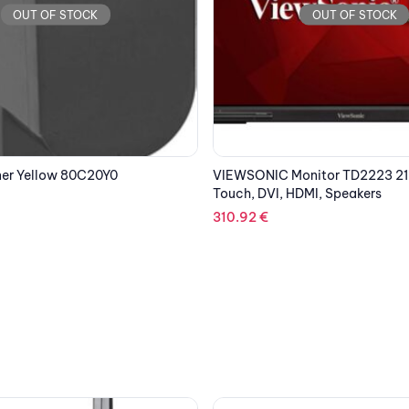
OUT OF STOCK
OUT OF STOCK
nitor TD2223 21.5” FHD IR
EPSON Cartridge Light Magent
DMI, Speakers
C13S020449
47.15
€