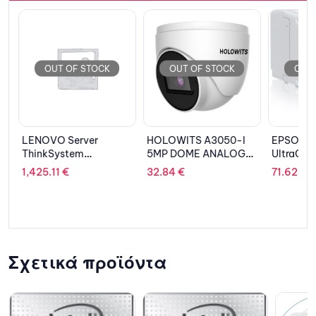
OUT OF STOCK
OUT OF STOCK
OUT 
LENOVO Server
HOLOWITS A3050-I
EPSON Ca
ThinkSystem
5MP DOME ANALOG
UltraChr
ST250/Xeon E-
CAMERA (2,8MM)
Black C
1,425.11
€
32.84
€
71.62
€
2224/16GB/Diskless/
DVD-RW/RSTe/PSU
550W/3Y NBD
Σχετικά προϊόντα