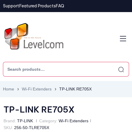
Support
Featured Products
FAQ
Home
Wi-Fi Extenders
TP-LINK RE705X
TP-LINK RE705X
Brand:
TP-LINK
Category:
Wi-Fi Extenders
SKU:
256-50-TLRE705X