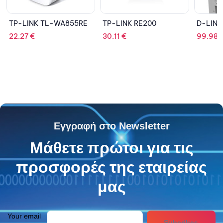
TP-LINK RE200
D-LINK DAP-X1860
TP-LI
30.11
€
99.98
€
26.98
Εγγραφή στο Newsletter
Μάθετε πρώτοι για τις
προσφορές της εταιρείας
μας
Your email
Subcribes