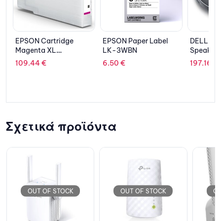
EPSON Paper Label
DELL Adapter Mobile
LENOVO 
LK-3WBN
Speakerphone 
IdeaPad 
MH3021P
Convertib
6.50
€
197.16
€
736.72
€
WUXGA I
1215U/8
el UHD G
Home S/
Grey
Σχετικά προϊόντα
OUT OF STOCK
OUT OF STOCK
O