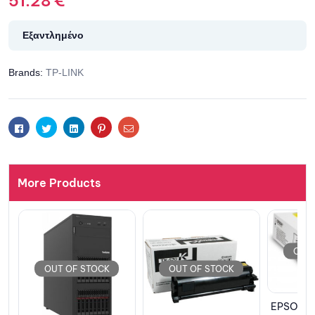
51.28
€
Εξαντλημένο
Brands:
TP-LINK
Facebook
Twitter
Linkedin
Pinterest
Email
More Products
OUT OF STOCK
K
OUT OF STOCK
EPSON Cartridge