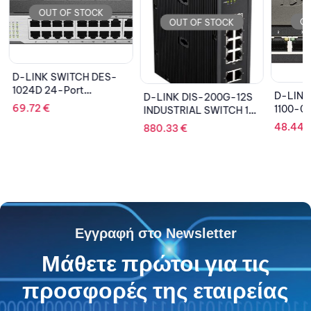
OUT OF STOCK
OU
OUT OF STOCK
D-LINK SWITCH DES-
1024D 24-Port
D-LINK
D-LINK DIS-200G-12S
10/100Mbps
69.72
€
1100-0
INDUSTRIAL SWITCH 10
GIGABI
X 100/1000, 2xSFP
48.44
880.33
€
Εγγραφή στο Newsletter
Μάθετε πρώτοι για τις
προσφορές της εταιρείας