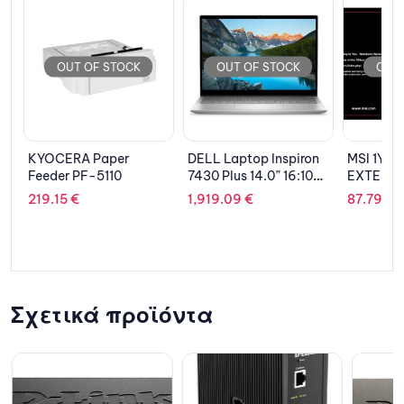
OUT OF STOCK
OUT OF STOCK
OUT 
KYOCERA Paper
DELL Laptop Inspiron
MSI 1Y 
Feeder PF-5110
7430 Plus 14.0” 16:10
EXTENSI
 1
QHD+/i7-
Noteboo
219.15
€
1,919.09
€
87.79
€
13700H/16GB/1TB
SSD/GeForce RTX
3050/Win 11 Pro/1Y
NBD/Silver
Σχετικά προϊόντα