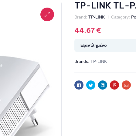
TP-LINK TL-P
Brand:
TP-LINK
Category:
Po
44.67
€
Εξαντλημένο
Brands:
TP-LINK
Facebook
Twitter
Linkedin
Pinterest
Ema