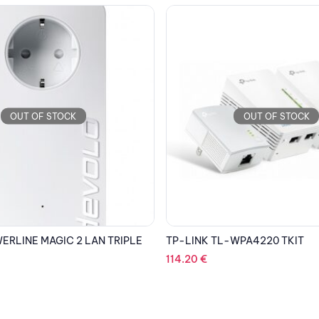
OUT OF STOCK
OUT OF STOCK
WPA4220 TKIT
DEVOLO POWERLINE MAGIC 2 
209.73
€