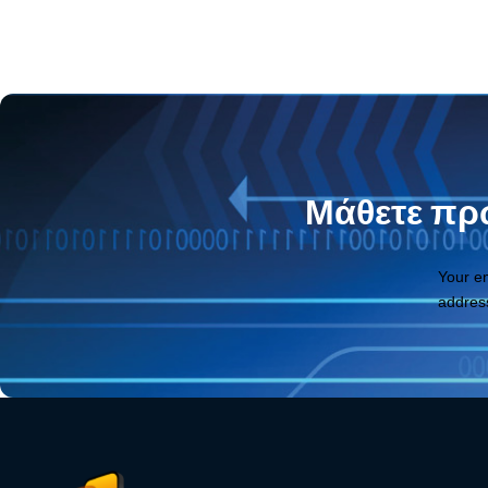
Μάθετε πρώ
Your e
addres