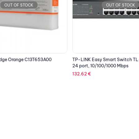
OUT OF STOCK
OUT OF STOCK
 Smart Switch TL-SG1024DE,
EPSON Scanner Workforce DS
00/1000 Mbps
425.99
€