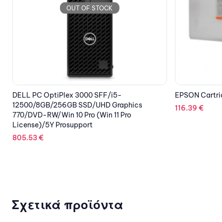
OUT OF STOCK
EPSON Cartridge Orange C13T653A00
TP-LINK Easy
24 port, 10/1
116.39
€
132.62
€
Σχετικά προϊόντα