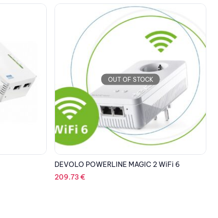
OUT OF STOCK
WiFi 6
DEVOLO POWERLINE MAGIC 1 LAN 1-1-1
T
64.78
€