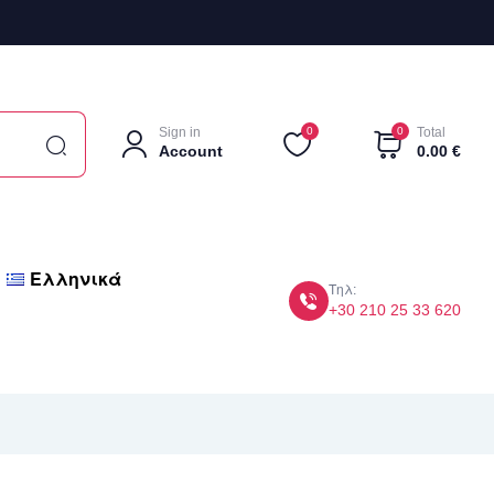
Sign in
0
0
Total
Account
0.00
€
Ελληνικά
Τηλ:
+30 210 25 33 620