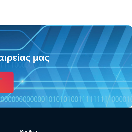
αιρείας μας
s
Βοήθεια