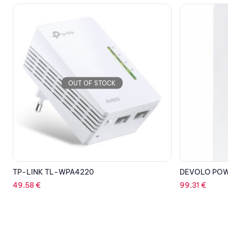
OUT OF STOCK
DEVOLO POWERLINE MAGIC 2 LAN TRIPLE
TP-LINK TL-
99.31
€
114.20
€