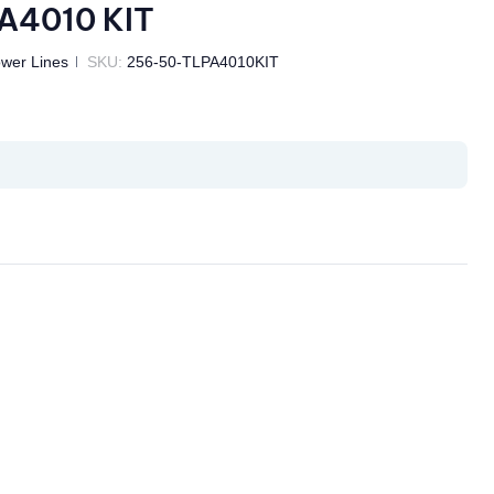
A4010 KIT
wer Lines
SKU:
256-50-TLPA4010KIT
il