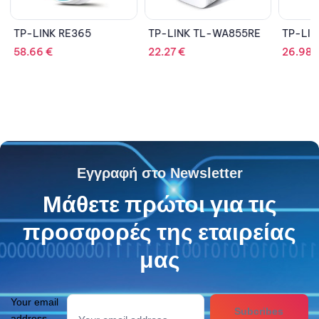
TP-LINK RE365
TP-LINK TL-WA855RE
TP-LIN
58.66
€
22.27
€
26.98
Εγγραφή στο Newsletter
Μάθετε πρώτοι για τις
προσφορές της εταιρείας
μας
Your email
Subcribes
address