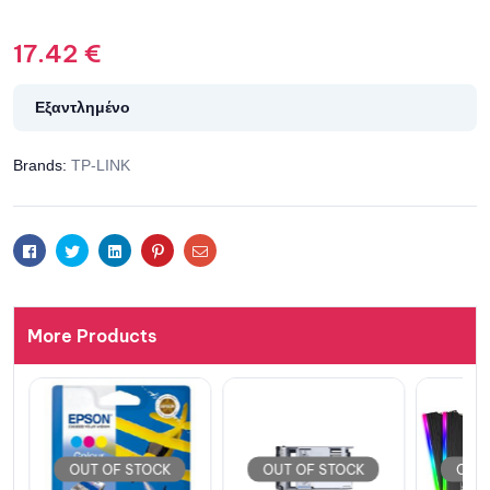
17.42
€
Εξαντλημένο
Brands:
TP-LINK
Facebook
Twitter
Linkedin
Pinterest
Email
More Products
OUT OF STOCK
OUT OF STOCK
OUT 