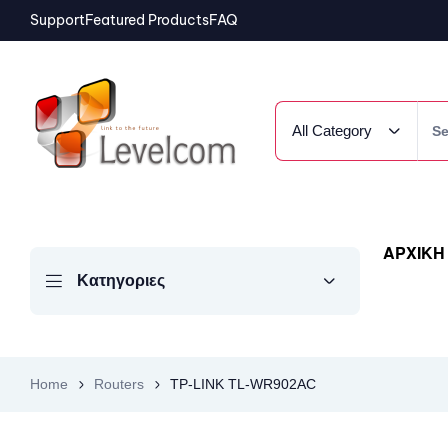
Support
Featured Products
FAQ
All Category
ΑΡΧΙΚΗ
Κατηγοριες
Home
Routers
TP-LINK TL-WR902AC