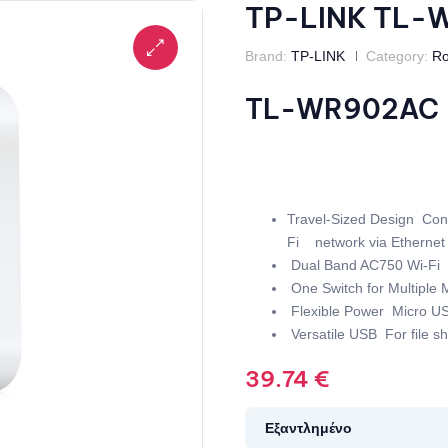
TP-LINK TL-
Brand:
TP-LINK
Category:
Ro
TL-WR902AC
Travel-Sized Design  Con
Fi network via Ethernet
Dual Band AC750 Wi-Fi  S
One Switch for Multiple M
Flexible Power  Micro US
Versatile USB  For file 
39.74
€
Εξαντλημένο