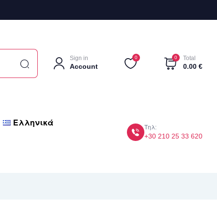
Sign in
0
0
Total
Account
0.00
€
Ελληνικά
Τηλ:
+30 210 25 33 620