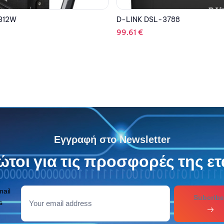
3788
TP-LINK TD-W9960
39.77
€
Εγγραφή στο Newsletter
τοι για τις προσφορές της ετ
mail
Subcribe
s