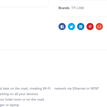
Brands:
TP-LINK
Facebook
Twitter
Linkedin
Pinterest
Ema
and take on the road, creating Wi-Fi network via Ethernet or WISP
aming on all your devices
our hotel room or on the road
ger or laptop