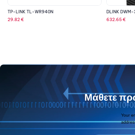
DLINK DWM-312W
D-LINK DSL-
632.65
€
99.61
€
Μάθετε πρώ
Your e
addres