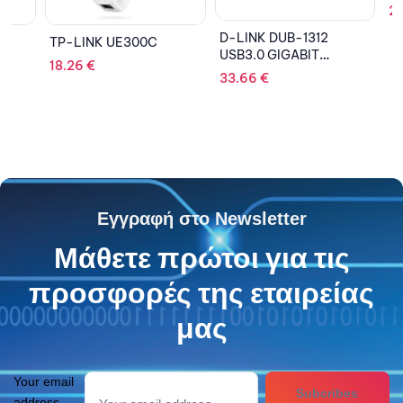
27.24
€
D-LINK DUB-1312
TP-LINK UE300C
USB3.0 GIGABIT
18.26
€
ETHERNET ADAPTER
33.66
€
Εγγραφή στο Newsletter
Μάθετε πρώτοι για τις
προσφορές της εταιρείας
μας
Your email
Subcribes
address