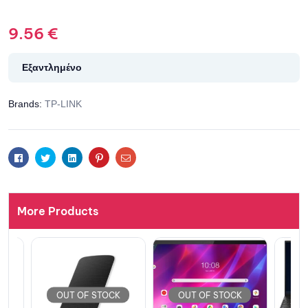
9.56
€
Εξαντλημένο
Brands:
TP-LINK
Facebook
Twitter
Linkedin
Pinterest
Email
More Products
OUT OF STOCK
OUT OF STOCK