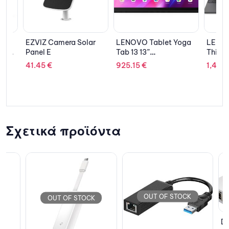
EZVIZ Camera Solar
LENOVO Tablet Yoga
LENOVO 
Panel E
Tab 13 13”
ThinkPad
1
2K/Qualcomm
WUXGA IPS/i7-
41.45
€
925.15
€
1,452.0
Snapdragon
13700H/
870/8GB/128GB
SSD/Intel
UFS/Integrated
Graphics
Qualcomm Adreno
NBD/Grap
650/Android 11/2Y
CAR/Iron Grey
Σχετικά προϊόντα
OU
OUT OF STOCK
OUT OF STOCK
D-LINK