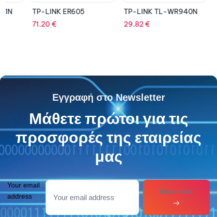
TP-LINK ER605
TP-LINK TL-WR940N
DLINK
71.20
€
29.82
€
632.6
Εγγραφή στο Newsletter
Μάθετε πρώτοι για τις
προσφορές της εταιρείας
μας
Your email
Subcribes
address