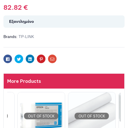
82.82
€
Εξαντλημένο
Brands:
TP-LINK
Facebook
Twitter
Linkedin
Pinterest
Email
More Products
OUT 
OUT OF STOCK
OUT OF STOCK