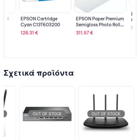
EPSON Ca
EPSON Cartridge
EPSON Paper Premium
C13T44Q
Cyan C13T603200
Semigloss Photo Roll
169.26
€
C13S041643
128.31
€
311.57
€
Σχετικά προϊόντα
OUT OF STOCK
OUT OF STOCK
OU