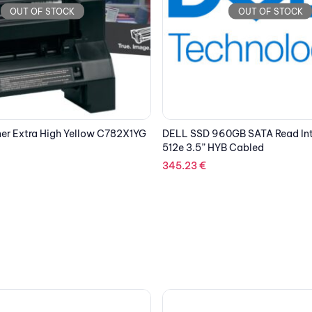
OUT OF STOCK
OUT OF STOCK
GB SATA Read Intensive 6Gbps
LENOVO ThinkPad X1 Presenter
 Cabled
82.29
€