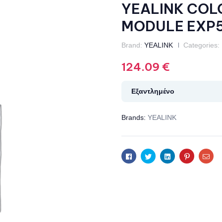
YEALINK COL
MODULE EXP
Brand:
YEALINK
Categories:
124.09
€
Εξαντλημένο
Brands:
YEALINK
Facebook
Twitter
Linkedin
Pinterest
Ema