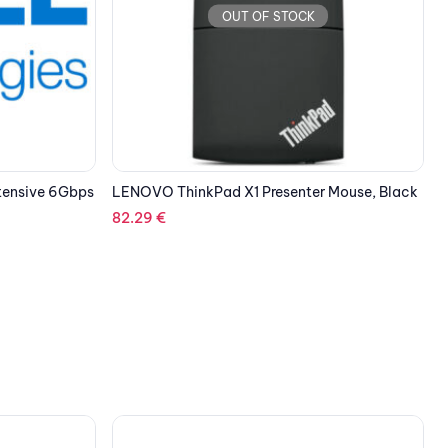
OUT OF STOCK
 Mouse, Black
EPSON Paper Value Glossy Photo
K
C13S400035
7.04
€