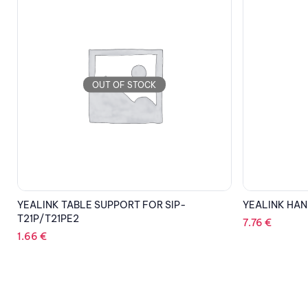
OUT OF STOCK
YEALINK HANDSET FOR T27P/T27G/T29G
YEALINK Prot
7.76
€
12.21
€