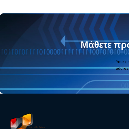
Μάθετε πρώ
Your e
addres