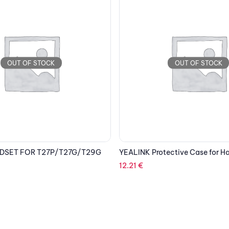
OUT OF STOCK
OUT OF STOCK
ective Case for Handset W56H
YEALINK RT30 DECT IP REPEA
166.70
€