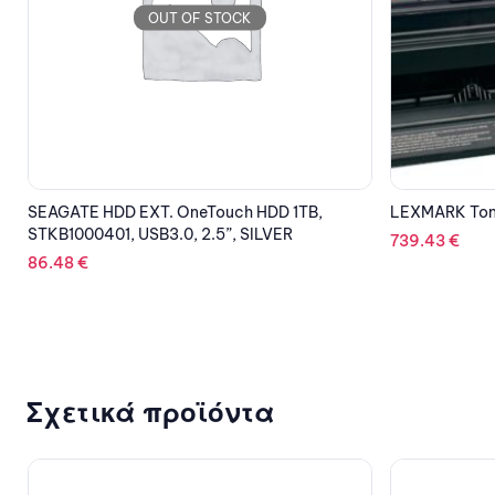
OUT OF STOCK
LEXMARK Toner Extra High Yellow C782X1YG
DELL SSD 960
512e 3.5” HYB
739.43
€
345.23
€
Σχετικά προϊόντα