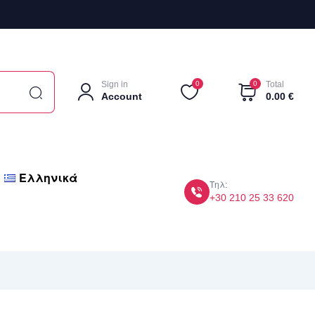
Sign in
0
0
Total
Account
0.00
€
Ελληνικά
Τηλ:
+30 210 25 33 620