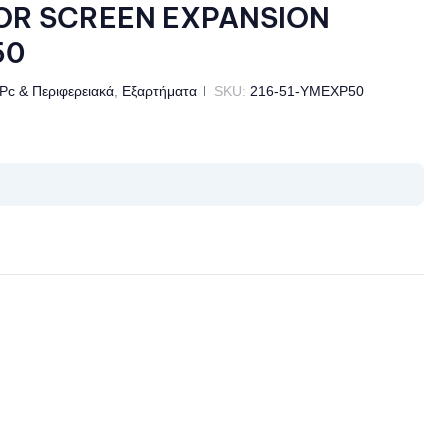
OR SCREEN EXPANSION
50
Pc & Περιφερειακά
,
Εξαρτήματα
SKU:
216-51-YMEXP50
il