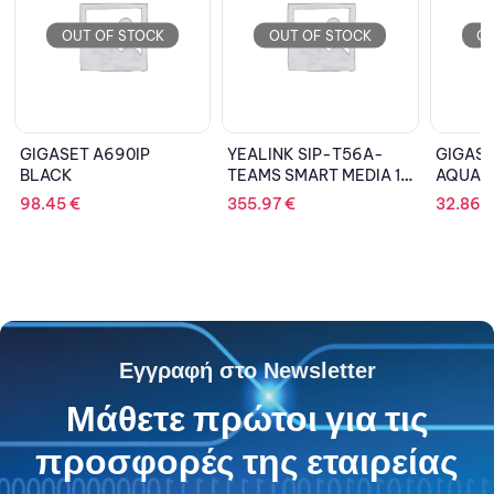
OUT OF STOCK
OUT OF STOCK
O
YEALINK SIP-T56A-
GIGASET DEVICE A180
GIGAS
TEAMS SMART MEDIA 16
AQUA BLUE
BLAC
SIP ACCOUNTS
355.97
€
32.86
€
71.02
Εγγραφή στο Newsletter
Μάθετε πρώτοι για τις
προσφορές της εταιρείας