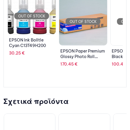
OUT OF STOCK
OUT OF STOCK
OUT
EPSON Paper Premium
EPSON Cartridge
GIGABY
Glossy Photo Roll
Black Ultra High
N4070E
C13S041638
C13T618100
12GD, 1
170.45
€
100.41
€
863.04
Σχετικά προϊόντα