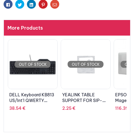
Facebook
Twitter
Linkedin
Pinterest
Email
More Products
OUT 
OUT OF STOCK
OUT OF STOCK
EPSON Ca
Cyan C1
240.36
3
YEALINK TABLE
EPSON Cartridge
SUPPORT FOR SIP-
Magenta C13T653300
T46G/T46S
2.25
€
116.39
€