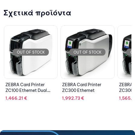
Σχετικά προϊόντα
OCK
OUT OF STOCK
OUT OF STOCK
ter
ZEBRA Card Printer
ZEBRA Card Printer
Dual
ZC300 Ethernet
ZC300
1,992.73
€
1,565.90
€