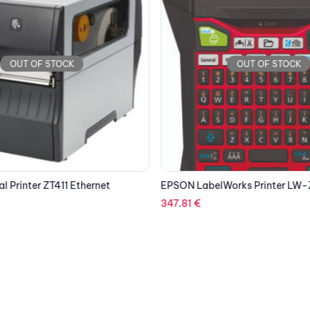
OUT OF STOCK
OUT OF STOCK
al Printer ZT411 Ethernet
EPSON LabelWorks Printer LW
347.81
€