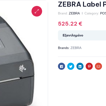
ZEBRA Label P
Brand:
ZEBRA
Category:
POS
525.22
€
Εξαντλημένο
Brands:
ZEBRA
Facebook
Twitter
Linkedin
Pinterest
Ema