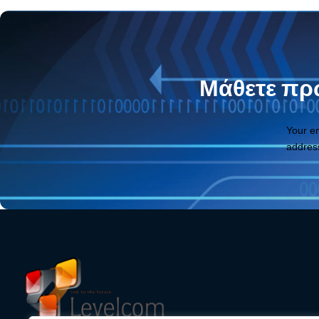
Μάθετε πρώ
Your e
addres