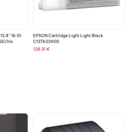
3,4” 16:10
EPSON Cartridge Light Light Black
E
D/Iris
C13T603900
128.31
€