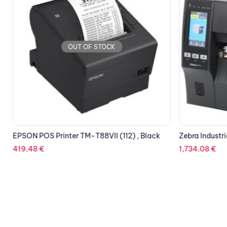
OUT OF STOCK
EPSON POS Printer TM-T88VII (112) , Black
Zebra Industri
419.48
€
1,734.08
€