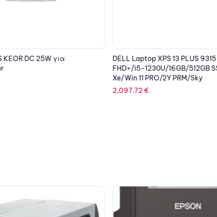
 KEOR DC 25W για
DELL Laptop XPS 13 PLUS 9315 1
r
FHD+/i5-1230U/16GB/512GB SS
Xe/Win 11 PRO/2Y PRM/Sky
2,097.72
€