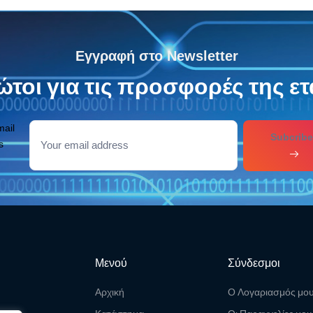
Εγγραφή στο Newsletter
τοι για τις προσφορές της ετ
mail
Subcribe
s
Μενού
Σύνδεσμοι
Αρχική
Ο Λογαριασμός μο