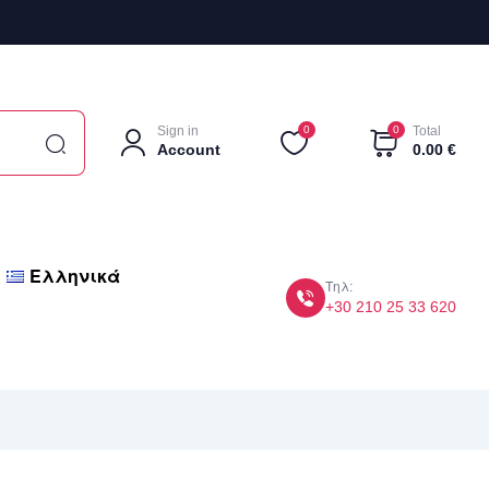
Sign in
0
0
Total
Account
0.00
€
Ελληνικά
Τηλ:
+30 210 25 33 620