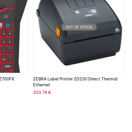
OUT OF STOCK
-Z700FK
ZEBRA Label Printer ZD230 Direct Thermal
Z
Ethernet
333.74
€