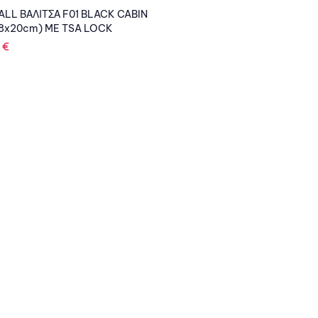
LL ΒΑΛΙΤΣΑ F01 BLACK CABIN
8x20cm) ME TSA LOCK
4
€