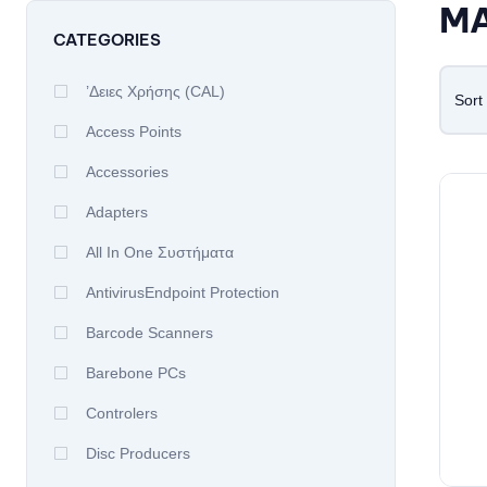
M
CATEGORIES
’δειες Χρήσης (CAL)
Sort
Access Points
Accessories
Adapters
All In One Συστήματα
AntivirusEndpoint Protection
Barcode Scanners
Barebone PCs
Controlers
Disc Producers