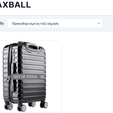
AXBALL
 By
OUT OF STOCK