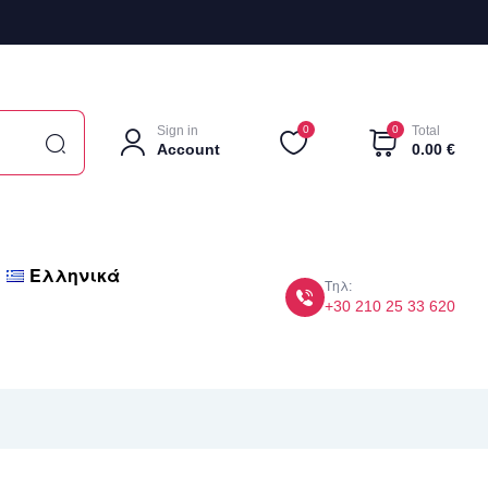
Sign in
0
0
Total
Account
0.00
€
Ελληνικά
Τηλ:
+30 210 25 33 620