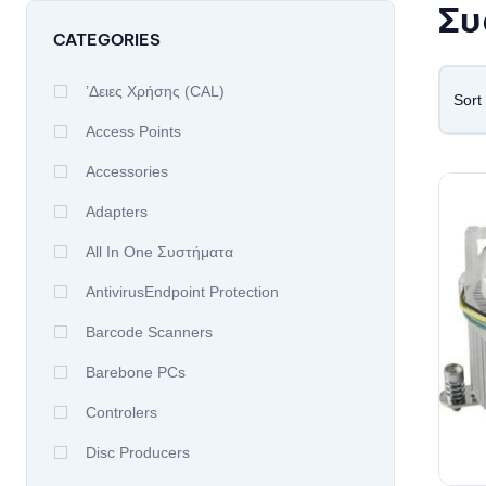
Συ
CATEGORIES
’δειες Χρήσης (CAL)
Sort
Access Points
Accessories
Adapters
All In One Συστήματα
AntivirusEndpoint Protection
Barcode Scanners
Barebone PCs
Controlers
Disc Producers