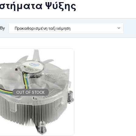
στήματα Ψύξης
 By
OUT OF STOCK