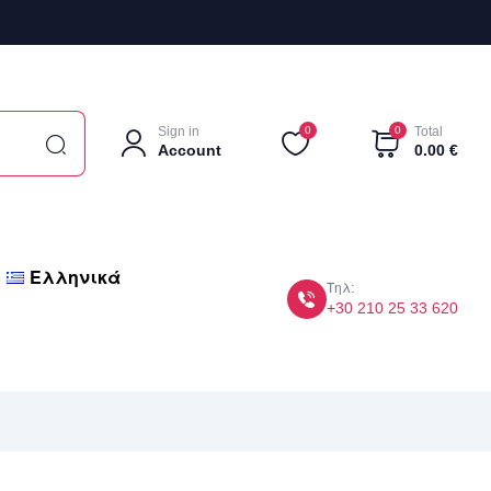
Sign in
0
0
Total
Account
0.00
€
Ελληνικά
Τηλ:
+30 210 25 33 620