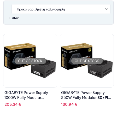
Filter
OUT OF STOCK
OUT OF STOCK
GIGABYTE Power Supply
GIGABYTE Power Supply
1000W Fully Modular
850W Fully Modular
80+Plus
80+Plus GOLD
GOLD
205.34
€
130.94
€