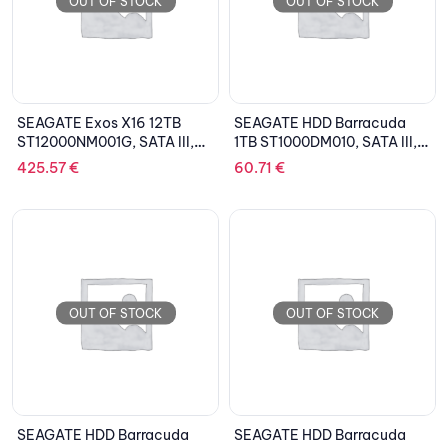
OUT OF STOCK
OUT OF STOCK
SEAGATE Exos X16 12TB
SEAGATE HDD Barracuda
ST12000NM001G, SATA III,
1TB ST1000DM010, SATA III,
3.5”
3.5”
425.57
€
60.71
€
OUT OF STOCK
OUT OF STOCK
SEAGATE HDD Barracuda
SEAGATE HDD Barracuda