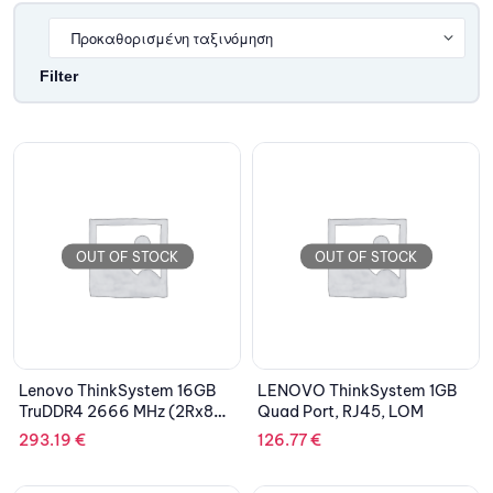
Filter
OUT OF STOCK
OUT OF STOCK
Lenovo ThinkSystem 16GB
LENOVO ThinkSystem 1GB
TruDDR4 2666 MHz (2Rx8
Quad Port, RJ45, LOM
1.2V) UDIMM
293.19
€
126.77
€