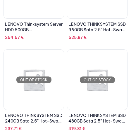
LENOVO Thinksystem Server
LENOVO THINKSYSTEM SSD
HDD 600GB
960GB Sata 2.5” Hot-Swap
SAS,10K,2.5”,HS,12Gb
6Gb
264.67
€
625.87
€
OUT OF STOCK
OUT OF STOCK
LENOVO THINKSYSTEM SSD
LENOVO THINKSYSTEM SSD
240GB Sata 2.5” Hot-Swap
480GB Sata 2.5” Hot-Swap
6Gbps
6Gb
237.71
€
419.81
€