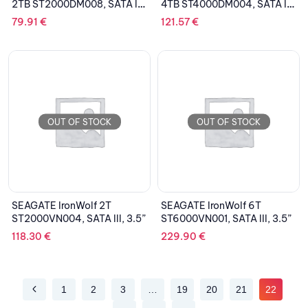
2TB ST2000DM008, SATA III,
4TB ST4000DM004, SATA III,
3.5”
3.5”
79.91
€
121.57
€
OUT OF STOCK
OUT OF STOCK
SEAGATE IronWolf 2T
SEAGATE IronWolf 6T
ST2000VN004, SATA III, 3.5”
ST6000VN001, SATA III, 3.5”
118.30
€
229.90
€
1
2
3
…
19
20
21
22