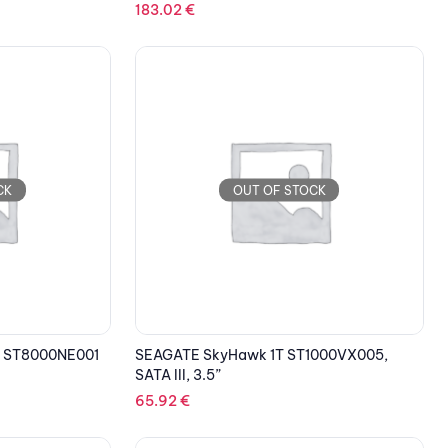
183.02
€
CK
OUT OF STOCK
B ST8000NE001
SEAGATE SkyHawk 1T ST1000VX005,
SATA III, 3.5”
65.92
€