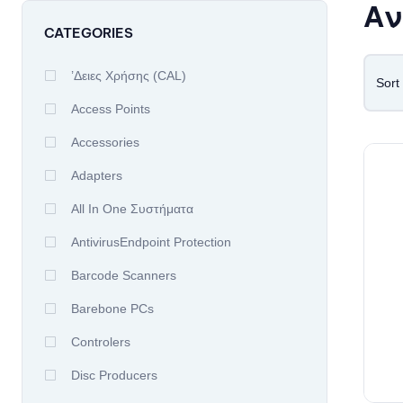
Αν
CATEGORIES
’δειες Χρήσης (CAL)
Sort
Access Points
Accessories
Adapters
All In One Συστήματα
AntivirusEndpoint Protection
Barcode Scanners
Barebone PCs
Controlers
Disc Producers