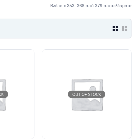
Βλέπετε 353–368 από 379 αποτελέσματα
CK
OUT OF STOCK