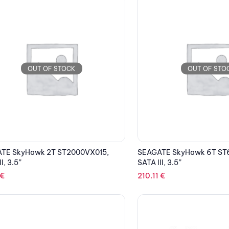
OUT OF STOCK
OUT OF STO
TE SkyHawk 2T ST2000VX015,
SEAGATE SkyHawk 6T ST
I, 3.5”
SATA III, 3.5”
€
210.11
€