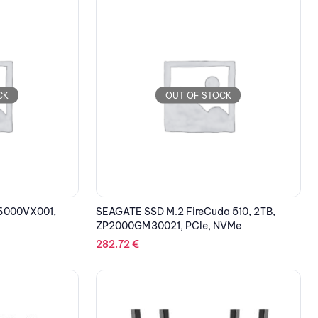
CK
OUT OF STOCK
6000VX001,
SEAGATE SSD M.2 FireCuda 510, 2TB,
ZP2000GM30021, PCIe, NVMe
282.72
€