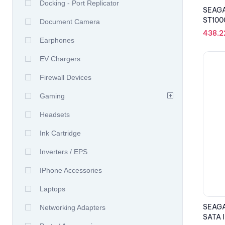
Docking - Port Replicator
SEAGA
ST1000
Document Camera
438.
Earphones
EV Chargers
Firewall Devices
Gaming
Headsets
Ink Cartridge
Inverters / EPS
IPhone Accessories
Laptops
SEAGA
Networking Adapters
SATA II