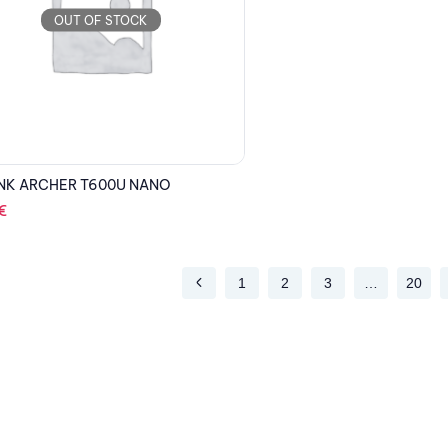
OUT OF STOCK
NK ARCHER T600U NANO
€
1
2
3
…
20