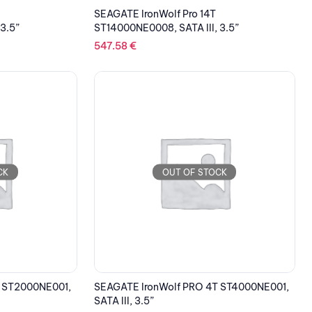
SEAGATE IronWolf Pro 14T
3.5”
ST14000NE0008, SATA III, 3.5”
547.58
€
CK
OUT OF STOCK
T ST2000NE001,
SEAGATE IronWolf PRO 4T ST4000NE001,
SATA III, 3.5”