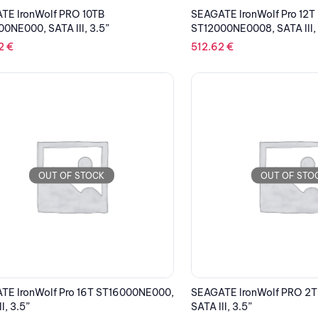
TE IronWolf PRO 10TB
SEAGATE IronWolf Pro 12T
0NE000, SATA III, 3.5”
ST12000NE0008, SATA III, 
22
€
512.62
€
OUT OF STOCK
OUT OF STO
TE IronWolf Pro 16T ST16000NE000,
SEAGATE IronWolf PRO 2
I, 3.5”
SATA III, 3.5”