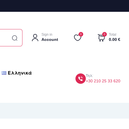
Sign in
0
0
Total
Account
0.00
€
Ελληνικά
Τηλ:
+30 210 25 33 620