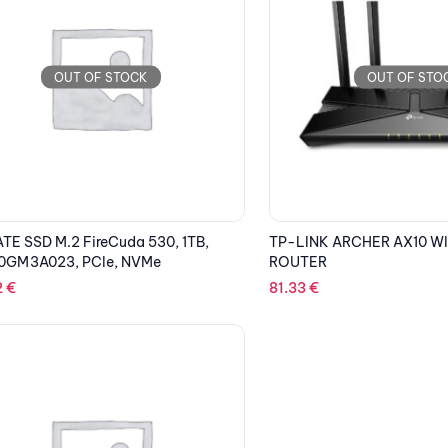
OUT OF STOCK
OUT OF STO
TE SSD M.2 FireCuda 530, 1TB,
TP-LINK ARCHER AX10 WI
0GM3A023, PCIe, NVMe
ROUTER
2
€
81.33
€