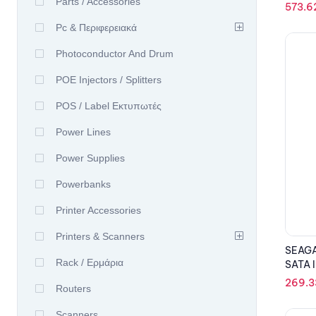
Parts / Accessories
573.6
Pc & Περιφερειακά
Photoconductor And Drum
POE Injectors / Splitters
POS / Label Εκτυπωτές
Power Lines
Power Supplies
Powerbanks
Printer Accessories
Printers & Scanners
SEAGA
Rack / Ερμάρια
SATA II
269.
Routers
Scanners