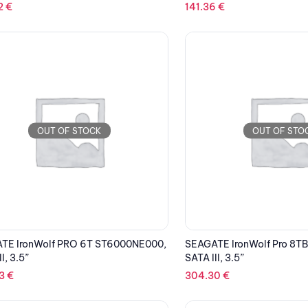
2
€
141.36
€
OUT OF STOCK
OUT OF STO
TE IronWolf PRO 6T ST6000NE000,
SEAGATE IronWolf Pro 8T
I, 3.5”
SATA III, 3.5”
33
€
304.30
€