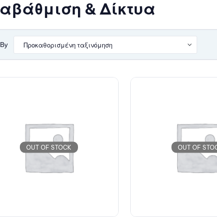
αβάθμιση & Δίκτυα
 By
OUT OF STOCK
OUT OF STO