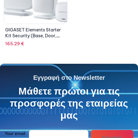
GIGASET Elements Starter
Kit Security (Base, Door,
Motion) DECT ULE
165.29
€
Εγγραφή στο Newsletter
Μάθετε πρώτοι για τις
προσφορές της εταιρείας
μας
Your email
Subcribes