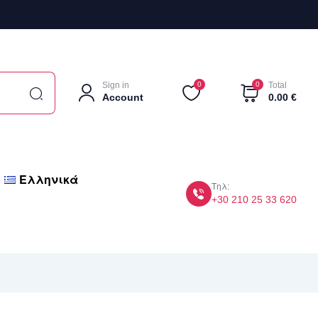
Sign in
0
0
Total
Account
0.00
€
Ελληνικά
Τηλ:
+30 210 25 33 620