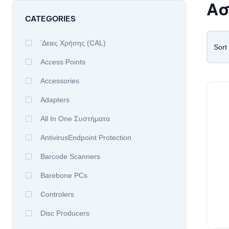
Ασ
CATEGORIES
’δειες Χρήσης (CAL)
Sort
Access Points
Accessories
Adapters
All In One Συστήματα
AntivirusEndpoint Protection
Barcode Scanners
Barebone PCs
Controlers
Disc Producers