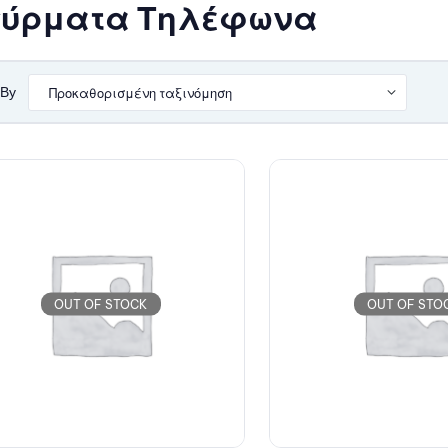
ύρματα Τηλέφωνα
 By
OUT OF STOCK
OUT OF STO